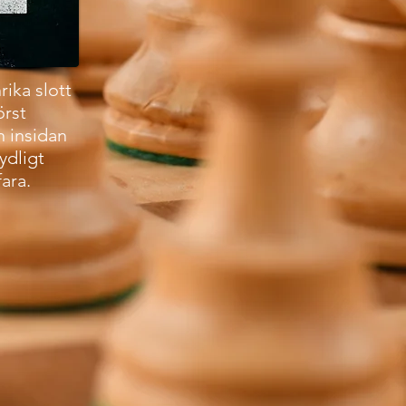
ika slott
örst
n insidan
ydligt
ara.