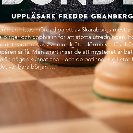
en man hittas mördad på ett av Skaraborgs mest anr
s Birger och Sophia in för att stötta utredningen. F
r det vara en klassisk mordgåta: dörren var låst frå
påren är få. Men snart inser de att mysteriet är bet
re än någon kunnat ana – och de befinner sig i stor f
et var bara början …