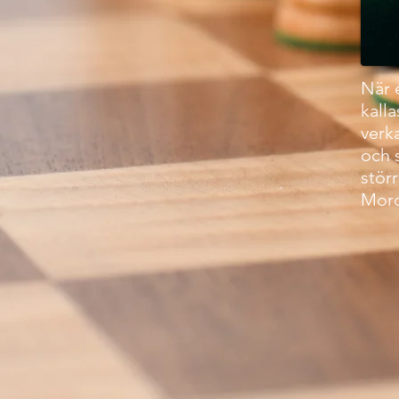
När 
kalla
verka
och s
stör
Mord