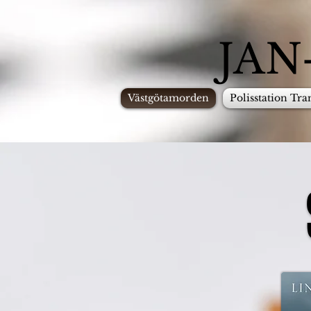
JAN
Västgötamorden
Polisstation Tr