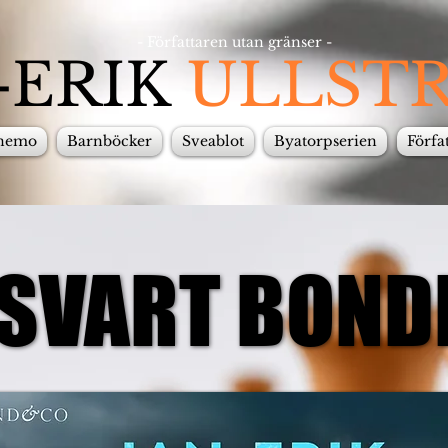
- Författaren utan gränser -
-ERIK
ULLST
anemo
Barnböcker
Sveablot
Byatorpserien
Förfa
SVART BOND
SVART BOND